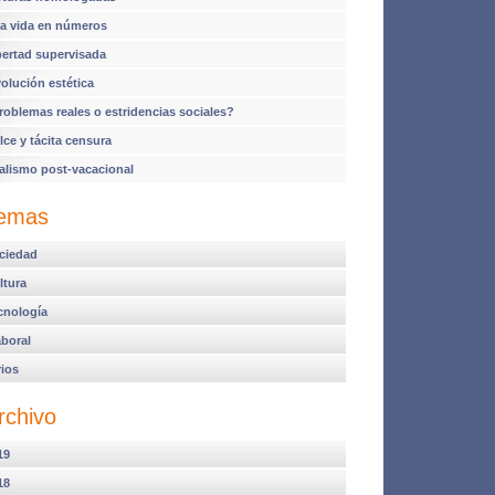
a vida en números
bertad supervisada
volución estética
roblemas reales o estridencias sociales?
lce y tácita censura
alismo post-vacacional
emas
ciedad
ltura
cnología
aboral
rios
rchivo
19
18