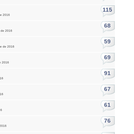
115
de 2016
68
e de 2016
59
re de 2016
69
de 2016
91
016
67
016
61
16
76
 2016