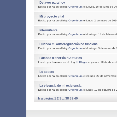
De ayer para hoy
Escrito por
na
en el blog
Orgonicum
el jueves, 16 de junio de 2
Mi proyecto vital
Escrito por
na
en el blog
Orgonicum
el lunes, 2 de mayo de 201
Intermitente
Escrito por
na
en el blog
Orgonicum
el domingo, 14 de febrero 
Cuando mi autorregulación no funciona
Escrito por
na
en el blog
Orgonicum
el domingo, 3 de enero de
Falando d'enerxía n'Asturies
Escrito por
Sumiciu
en el blog
El Chigre
el jueves, 10 de diciem
Lo acepto
Escrito por
na
en el blog
Orgonicum
el viernes, 20 de noviembr
La vivencia de mi existencia
Escrito por
na
en el blog
Orgonicum
el lunes, 19 de octubre de
Ir a página 1
2
3
...
38
39
40