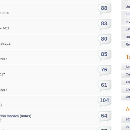
88
Un
de 2018
Li
In
83
de 2017
¿P
Du
80
e de 2017
Re
85
T
e 2017
So
76
Cu
2017
Te
61
Ll
 2017
Va
104
17
A
64
cción masiva (notas)
20
17
20