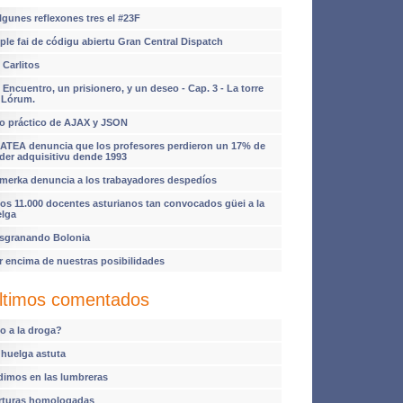
lgunes reflexones tres el #23F
ple fai de códigu abiertu Gran Central Dispatch
 Carlitos
 Encuentro, un prisionero, y un deseo - Cap. 3 - La torre
 Lórum.
o práctico de AJAX y JSON
ATEA denuncia que los profesores perdieron un 17% de
der adquisitivu dende 1993
imerka denuncia a los trabayadores despedíos
os 11.000 docentes asturianos tan convocados güei a la
elga
sgranando Bolonia
r encima de nuestras posibilidades
ltimos comentados
o a la droga?
 huelga astuta
dimos en las lumbreras
rturas homologadas