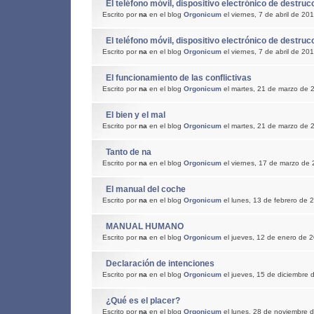
El teléfono móvil, dispositivo electrónico de destrucc
Escrito por
na
en el blog
Orgonicum
el viernes, 7 de abril de 20
El teléfono móvil, dispositivo electrónico de destruc
Escrito por
na
en el blog
Orgonicum
el viernes, 7 de abril de 20
El funcionamiento de las conflictivas
Escrito por
na
en el blog
Orgonicum
el martes, 21 de marzo de 
El bien y el mal
Escrito por
na
en el blog
Orgonicum
el martes, 21 de marzo de 
Tanto de na
Escrito por
na
en el blog
Orgonicum
el viernes, 17 de marzo de
El manual del coche
Escrito por
na
en el blog
Orgonicum
el lunes, 13 de febrero de 
MANUAL HUMANO
Escrito por
na
en el blog
Orgonicum
el jueves, 12 de enero de 
Declaración de intenciones
Escrito por
na
en el blog
Orgonicum
el jueves, 15 de diciembre 
¿Qué es el placer?
Escrito por
na
en el blog
Orgonicum
el lunes, 28 de noviembre 