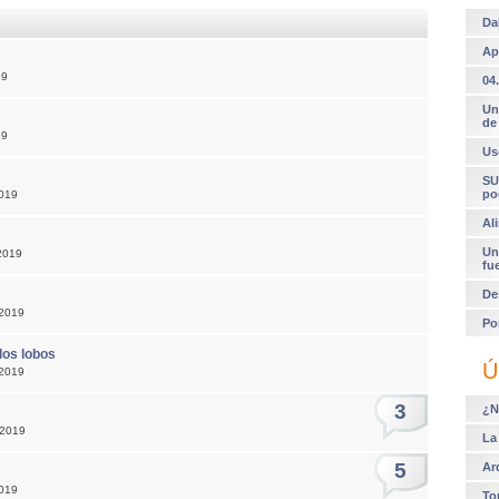
Da
Ap
19
04.
Un
de
19
Us
SU
po
2019
Al
Un
2019
fu
De
 2019
Po
los lobos
Ú
 2019
3
¿N
 2019
La
5
Ar
2019
To