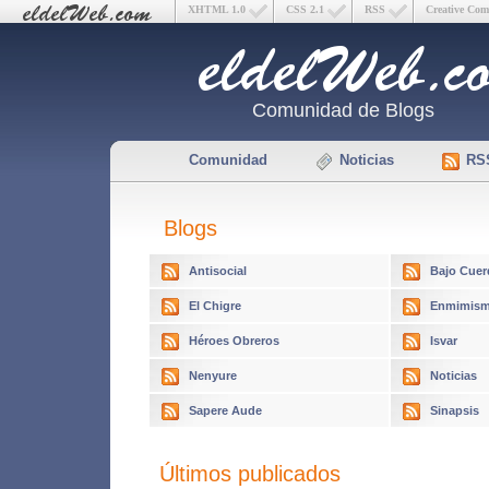
XHTML 1.0
CSS 2.1
RSS
Creative Co
Comunidad de Blogs
Comunidad
Noticias
RS
Blogs
Antisocial
Bajo Cuer
El Chigre
Enmimism
Héroes Obreros
Isvar
Nenyure
Noticias
Sapere Aude
Sinapsis
Últimos publicados