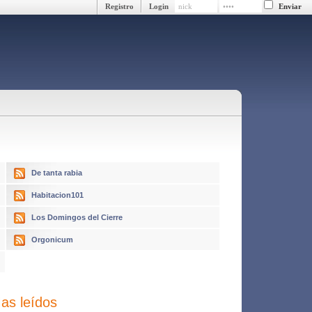
Registro
Login
De tanta rabia
Habitacion101
Los Domingos del Cierre
Orgonicum
as leídos