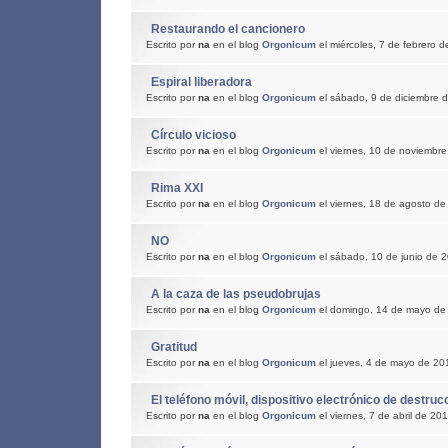
Restaurando el cancionero
Escrito por
na
en el blog
Orgonicum
el miércoles, 7 de febrero 
Espiral liberadora
Escrito por
na
en el blog
Orgonicum
el sábado, 9 de diciembre 
Círculo vicioso
Escrito por
na
en el blog
Orgonicum
el viernes, 10 de noviembr
Rima XXI
Escrito por
na
en el blog
Orgonicum
el viernes, 18 de agosto d
NO
Escrito por
na
en el blog
Orgonicum
el sábado, 10 de junio de 
A la caza de las pseudobrujas
Escrito por
na
en el blog
Orgonicum
el domingo, 14 de mayo de
Gratitud
Escrito por
na
en el blog
Orgonicum
el jueves, 4 de mayo de 20
El teléfono móvil, dispositivo electrónico de destru
Escrito por
na
en el blog
Orgonicum
el viernes, 7 de abril de 20