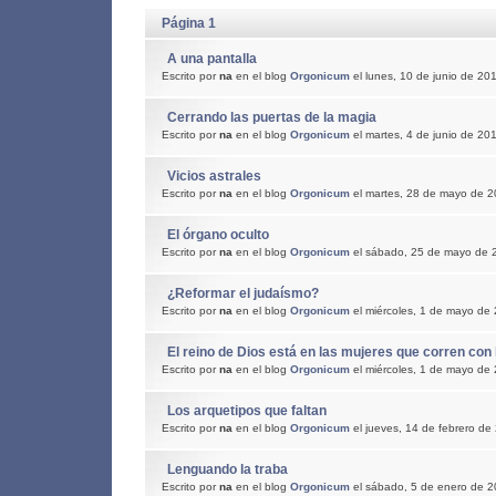
Página 1
A una pantalla
Escrito por
na
en el blog
Orgonicum
el lunes, 10 de junio de 20
Cerrando las puertas de la magia
Escrito por
na
en el blog
Orgonicum
el martes, 4 de junio de 20
Vicios astrales
Escrito por
na
en el blog
Orgonicum
el martes, 28 de mayo de 
El órgano oculto
Escrito por
na
en el blog
Orgonicum
el sábado, 25 de mayo de 
¿Reformar el judaísmo?
Escrito por
na
en el blog
Orgonicum
el miércoles, 1 de mayo de
El reino de Dios está en las mujeres que corren con 
Escrito por
na
en el blog
Orgonicum
el miércoles, 1 de mayo de
Los arquetipos que faltan
Escrito por
na
en el blog
Orgonicum
el jueves, 14 de febrero de
Lenguando la traba
Escrito por
na
en el blog
Orgonicum
el sábado, 5 de enero de 