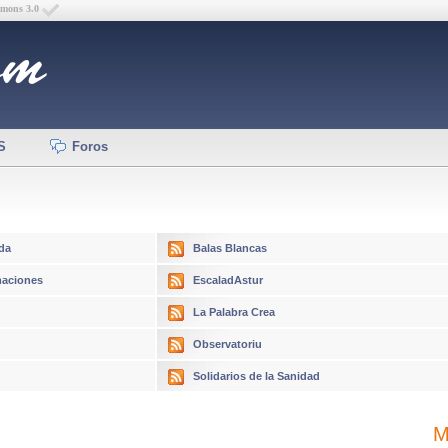
mmons 3.0
S
Foros
da
Balas Blancas
aciones
EscaladAstur
La Palabra Crea
Observatoriu
Solidarios de la Sanidad
M