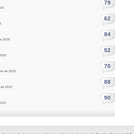
79
016
62
6
84
de 2016
52
 2016
70
bre de 2015
88
e de 2015
90
 2015