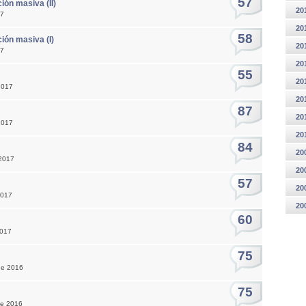
57
ión masiva (II)
20
17
20
58
ción masiva (I)
20
17
20
55
20
2017
20
87
20
2017
20
84
20
 2017
20
57
20
2017
20
60
2017
75
de 2016
75
de 2016