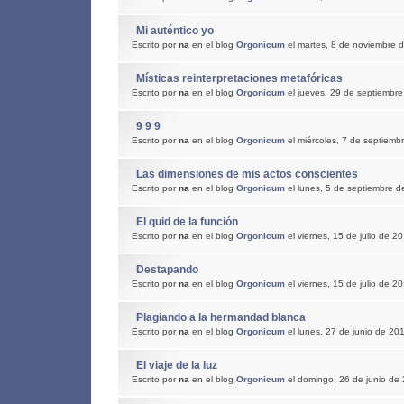
Mi auténtico yo
Escrito por
na
en el blog
Orgonicum
el martes, 8 de noviembre 
Místicas reinterpretaciones metafóricas
Escrito por
na
en el blog
Orgonicum
el jueves, 29 de septiembr
9 9 9
Escrito por
na
en el blog
Orgonicum
el miércoles, 7 de septiemb
Las dimensiones de mis actos conscientes
Escrito por
na
en el blog
Orgonicum
el lunes, 5 de septiembre 
El quid de la función
Escrito por
na
en el blog
Orgonicum
el viernes, 15 de julio de 2
Destapando
Escrito por
na
en el blog
Orgonicum
el viernes, 15 de julio de 2
Plagiando a la hermandad blanca
Escrito por
na
en el blog
Orgonicum
el lunes, 27 de junio de 20
El viaje de la luz
Escrito por
na
en el blog
Orgonicum
el domingo, 26 de junio de