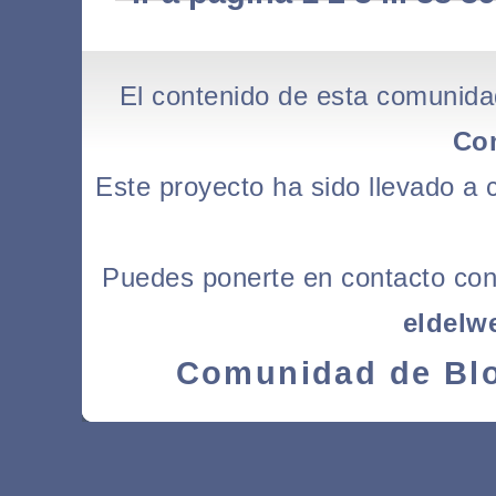
El contenido de esta comunida
Co
Este proyecto ha sido llevado a
Puedes ponerte en contacto con l
eldelw
Comunidad de Blo