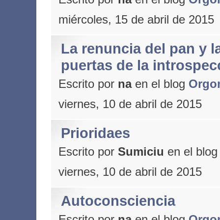
miércoles, 15 de abril de 2015
La renuncia del pan y l
puertas de la introspec
Escrito por
na
en el blog
Orgo
viernes, 10 de abril de 2015
Prioridaes
Escrito por
Sumiciu
en el blo
viernes, 10 de abril de 2015
Autoconsciencia
Escrito por
na
en el blog
Orgo