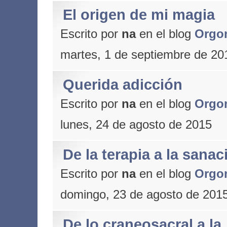
El origen de mi magia
Escrito por
na
en el blog
Orgo
martes, 1 de septiembre de 20
Querida adicción
Escrito por
na
en el blog
Orgo
lunes, 24 de agosto de 2015
De la terapia a la sanac
Escrito por
na
en el blog
Orgo
domingo, 23 de agosto de 201
De lo craneosacral a la