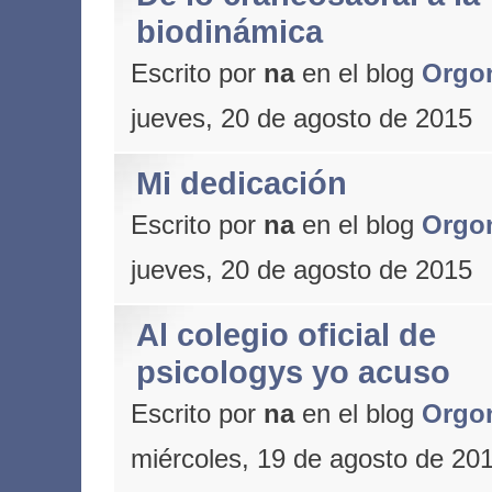
biodinámica
Escrito por
na
en el blog
Orgo
jueves, 20 de agosto de 2015
Mi dedicación
Escrito por
na
en el blog
Orgo
jueves, 20 de agosto de 2015
Al colegio oficial de
psicologys yo acuso
Escrito por
na
en el blog
Orgo
miércoles, 19 de agosto de 20