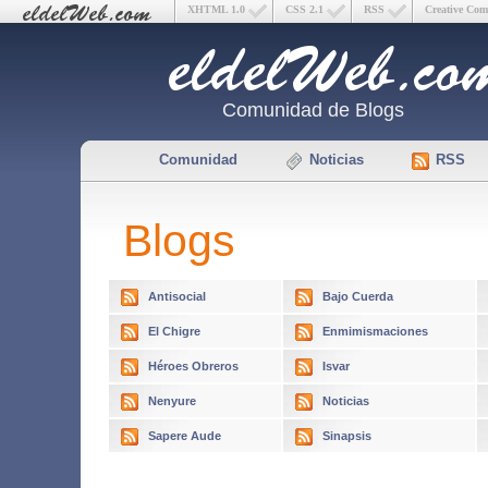
XHTML 1.0
CSS 2.1
RSS
Creative Co
Comunidad de Blogs
Comunidad
Noticias
RSS
Blogs
Antisocial
Bajo Cuerda
El Chigre
Enmimismaciones
Héroes Obreros
Isvar
Nenyure
Noticias
Sapere Aude
Sinapsis