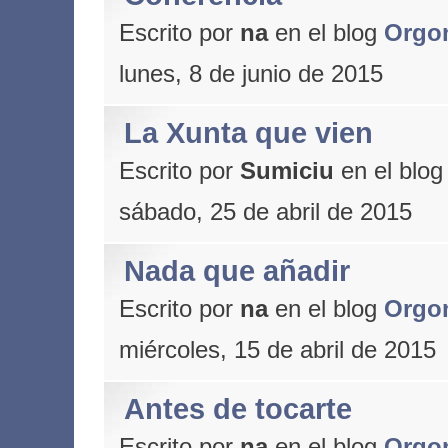
Escrito por
na
en el blog
Orgo
lunes, 8 de junio de 2015
La Xunta que vien
Escrito por
Sumiciu
en el blo
sábado, 25 de abril de 2015
Nada que añadir
Escrito por
na
en el blog
Orgo
miércoles, 15 de abril de 2015
Antes de tocarte
Escrito por
na
en el blog
Orgo