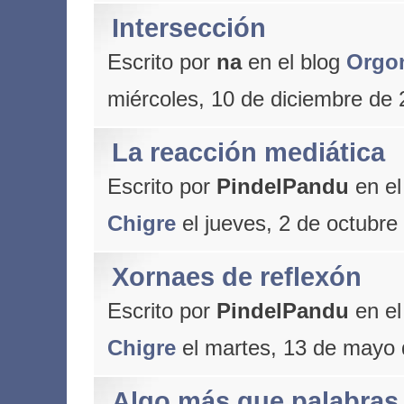
Intersección
Escrito por
na
en el blog
Orgo
miércoles, 10 de diciembre de
La reacción mediática
Escrito por
PindelPandu
en el
Chigre
el jueves, 2 de octubre
Xornaes de reflexón
Escrito por
PindelPandu
en el
Chigre
el martes, 13 de mayo
Algo más que palabras