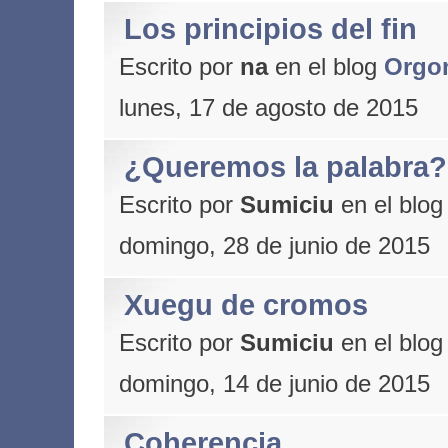
Los principios del fin
Escrito por
na
en el blog
Orgo
lunes, 17 de agosto de 2015
¿Queremos la palabra?
Escrito por
Sumiciu
en el blo
domingo, 28 de junio de 2015
Xuegu de cromos
Escrito por
Sumiciu
en el blo
domingo, 14 de junio de 2015
Coherencia