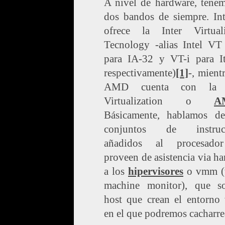
A nivel de hardware, tenem
dos bandos de siempre. Int
ofrece la Inter Virtuali
Tecnology -alias Intel VT
para IA-32 y VT-i para I
respectivamente)
[1]
-, mient
AMD cuenta con la
Virtualization o
A
Básicamente, hablamos d
conjuntos de instrucc
añadidos al procesado
proveen de asistencia via h
a los
hipervisores
o vmm (v
machine monitor), que s
host que crean el entorno 
en el que podremos cacharre