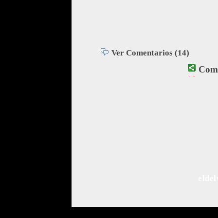
Ver Comentarios (14)
Comp
El contenido de esta comunidad se 
Este proyecto ha sido llevado a c
Puedes ponerte en contacto con
elde
Comunidad de Bl