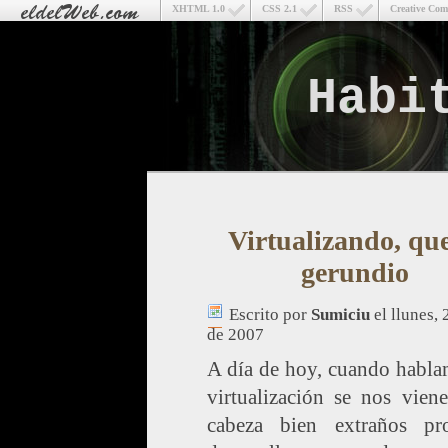
XHTML 1.0
CSS 2.1
RSS
Creative Co
Habi
Virtualizando, que
gerundio
Escrito por
Sumiciu
el llunes,
de 2007
A día de hoy, cuando habla
virtualización se nos vien
cabeza bien extraños pro