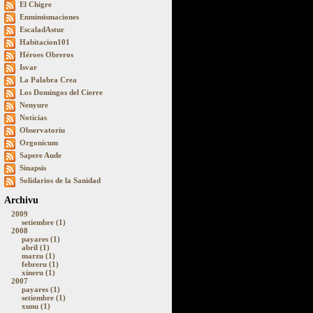
El Chigre
Enmimismaciones
EscaladAstur
Habitacion101
Héroes Obreros
Isvar
La Palabra Crea
Los Domingos del Cierre
Nenyure
Noticias
Observatoriu
Orgonicum
Sapere Aude
Sinapsis
Solidarios de la Sanidad
Archivu
2009
setiembre (1)
2008
payares (1)
abril (1)
marzu (1)
febreru (1)
xineru (1)
2007
payares (1)
setiembre (1)
xunu (1)