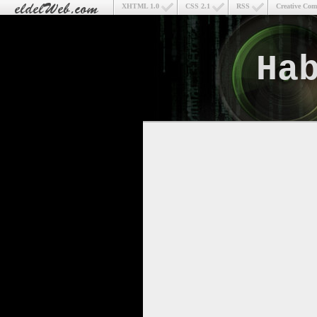
XHTML 1.0
CSS 2.1
RSS
Creative Co
Ha