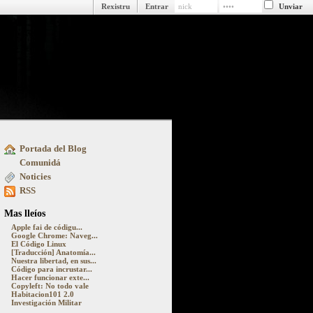
Rexistru
Entrar
Portada del Blog
ue pasa detrás y delantre la pantalla
Comunidá
Noticies
RSS
Mas lleíos
Apple fai de códigu...
Google Chrome: Naveg...
El Código Linux
[Traducción] Anatomía...
Nuestra libertad, en sus...
Código para incrustar...
Hacer funcionar exte...
Copyleft: No todo vale
Habitacion101 2.0
Investigación Militar