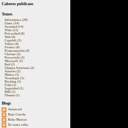
Caberos publicaos
Temes
Informática (20)
Linux (14)
Sociedad (14)
Wine (12)
Privacidad (8)
Web (6)
Copyleft (5)
Videos (4)
Firefox (4)
Programación (4)
Chrome (3)
Precariedá (3)
Microsoft (3)
Red (2)
Llingua Asturiana (2)
Asturies (2)
Música (1)
Tecnología (1)
Hacking (1)
Friki (1)
Seguridad (1)
BSD (1)
Ubuntu (1)
Blogs
Antisocial
Bajo Cuerda
Balas Blancas
De tanta rabia