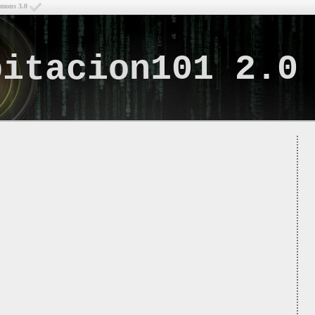
mmons 3.0
bitacion101 2.0
Lo q