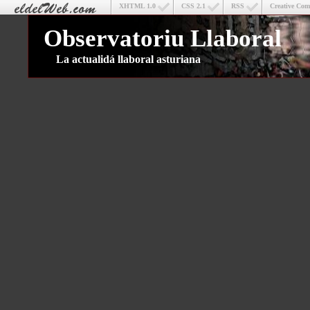
XHTML 1.0
CSS 2.1
RSS
Creative Co
Observatoriu Llaboral
La actualidá llaboral asturiana