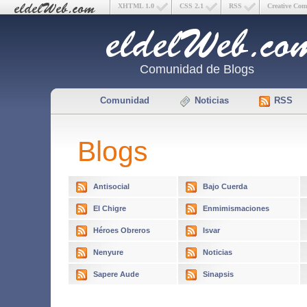
XHTML 1.0
CSS 2.1
RSS
Creative Co
Comunidad de Blogs
Comunidad
Noticias
RSS
Blogs
Antisocial
Bajo Cuerda
El Chigre
Enmimismaciones
Héroes Obreros
Isvar
Nenyure
Noticias
Sapere Aude
Sinapsis