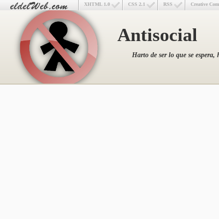
XHTML 1.0
CSS 2.1
RSS
Creative Co
Antisocial
Harto de ser lo que se espera, 