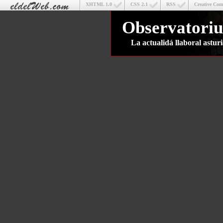
XHTML 1.0
CSS 2.1
RSS
Creative Co
Observatoriu
La actualidá llaboral astu