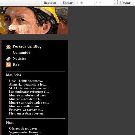
Rexistru
Entrar
Portada del Blog
Comunidá
Noticies
RSS
Mas lleíos
Unos 11.000 docentes...
Alimerka denuncia a los...
SUATEA denuncia que los...
Los sindicatos refuguen el...
Muerre un obreru al caer...
Muerre n'accidente l...
Muerre un trabayador en...
Muerre atrulláun un...
Friovivo va tornar m...
Firíu un trabayador en...
Fixos
Ofertes de trabayu
Seguimientu: Desmant...