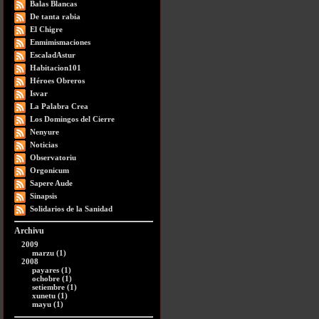
Balas Blancas
De tanta rabia
El Chigre
Enmimismaciones
EscaladAstur
Habitacion101
Héroes Obreros
Isvar
La Palabra Crea
Los Domingos del Cierre
Nenyure
Noticias
Observatoriu
Orgonicum
Sapere Aude
Sinapsis
Solidarios de la Sanidad
Archivu
2009
marzu (1)
2008
payares (1)
ochobre (1)
setiembre (1)
xunetu (1)
mayu (1)