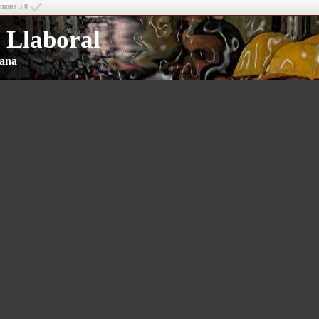
mmons 3.0
 Llaboral
riana