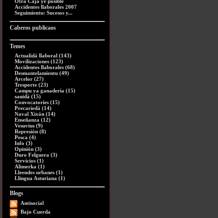
Otra Caja ye posible
Accidentes llaborales 2007
Seguimientu: Sucesos y...
Caberos publicaos
Temes
Actualidá llaboral (143)
Movilizaciones (123)
Accidentes llaborales (68)
Desmantelamientu (49)
Arcelor (27)
Tresporte (23)
Campu ya ganadería (15)
sanidá (15)
Convocatories (15)
Precariedá (14)
Naval Xixón (14)
Enseñanza (12)
Vesuvius (9)
Represión (8)
Pesca (4)
Info (3)
Opinión (3)
Duro Felguera (3)
Servicios (1)
Alimerka (1)
Lleendes urbanes (1)
Llingua Asturiana (1)
Blogs
Antisocial
Bajo Cuerda