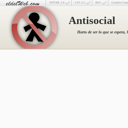
XHTML 1.0
CSS 2.1
RSS
Creative Co
Antisocial
Harto de ser lo que se espera, 