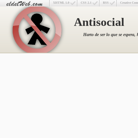
XHTML 1.0
CSS 2.1
RSS
Creative Co
Antisocial
Harto de ser lo que se espera, 