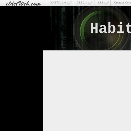
XHTML 1.0
CSS 2.1
RSS
Creative Co
Habi