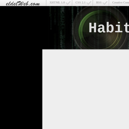
XHTML 1.0
CSS 2.1
RSS
Creative Co
Habi