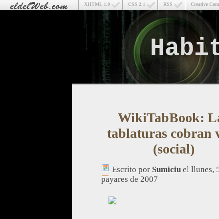
XHTML 1.0
CSS 2.1
RSS
Creative Co
Habi
WikiTabBook: L
tablaturas cobran 
(social)
Escrito por
Sumiciu
el llunes, 
payares de 2007