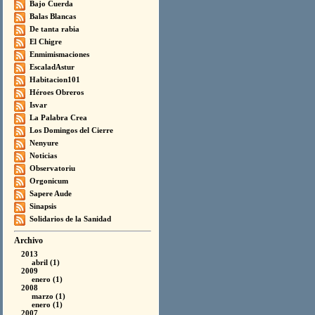
Bajo Cuerda
Balas Blancas
De tanta rabia
El Chigre
Enmimismaciones
EscaladAstur
Habitacion101
Héroes Obreros
Isvar
La Palabra Crea
Los Domingos del Cierre
Nenyure
Noticias
Observatoriu
Orgonicum
Sapere Aude
Sinapsis
Solidarios de la Sanidad
Archivo
2013
abril (1)
2009
enero (1)
2008
marzo (1)
enero (1)
2007