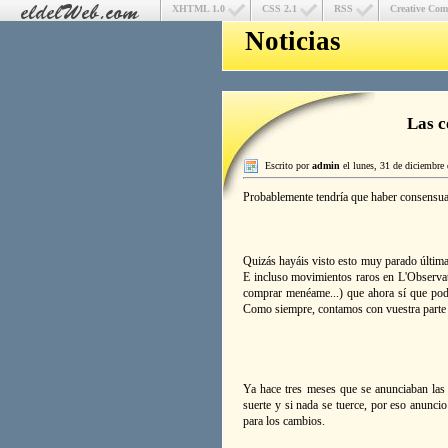
XHTML 1.0
CSS 2.1
RSS
Creative Co
Noticias
Las c
Escrito por
admin
el lunes, 31 de diciembre
Probablemente tendría que haber consensuad
Quizás hayáis visto esto muy parado últim
E incluso movimientos raros en L'Observat
comprar menéame...) que ahora sí que pode
Como siempre, contamos con vuestra parte p
Ya hace tres meses que se anunciaban las 
suerte y si nada se tuerce, por eso anunc
para los cambios.