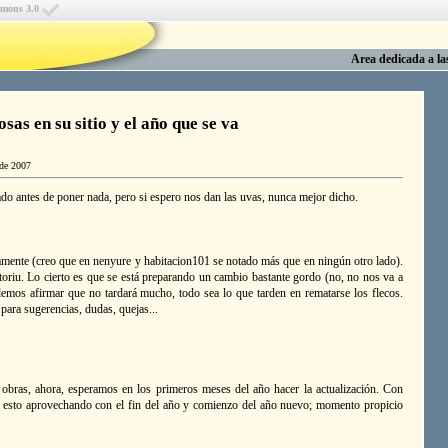
mmons 3.0
Area dedicada a l
osas en su sitio y el año que se va
 de 2007
o antes de poner nada, pero si espero nos dan las uvas, nunca mejor dicho.
amente (creo que en nenyure y habitacion101 se notado más que en ningún otro lado).
oriu. Lo cierto es que se está preparando un cambio bastante gordo (no, no nos va a
mos afirmar que no tardará mucho, todo sea lo que tarden en rematarse los flecos.
ara sugerencias, dudas, quejas...
obras, ahora, esperamos en los primeros meses del año hacer la actualización. Con
io esto aprovechando con el fin del año y comienzo del año nuevo; momento propicio