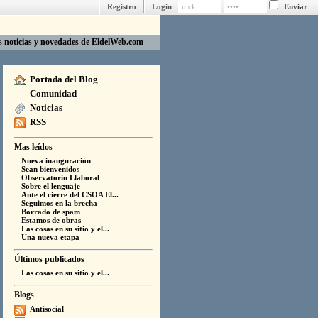
Registro
Login
as noticias y novedades de EldelWeb.com
Portada del Blog
Comunidad
Noticias
RSS
Mas leídos
Nueva inauguración
Sean bienvenidos
Observatoriu Llaboral
Sobre el lenguaje
Ante el cierre del CSOA El...
Seguimos en la brecha
Borrado de spam
Estamos de obras
Las cosas en su sitio y el...
Una nueva etapa
Últimos publicados
Las cosas en su sitio y el...
Blogs
Antisocial