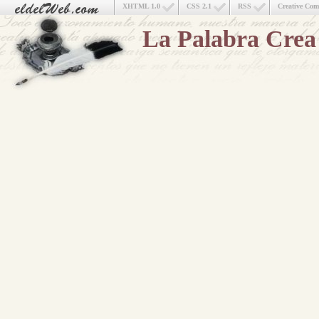
XHTML 1.0
CSS 2.1
RSS
Creative Co
La Palabra Crea