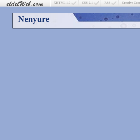
XHTML 1.0
CSS 2.1
RSS
Creative Co
Nenyure