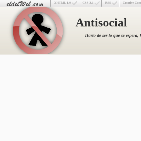
XHTML 1.0
CSS 2.1
RSS
Creative Co
Antisocial
Harto de ser lo que se espera, 