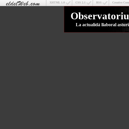
XHTML 1.0
CSS 2.1
RSS
Creative Co
Observatoriu
La actualidá llaboral astu