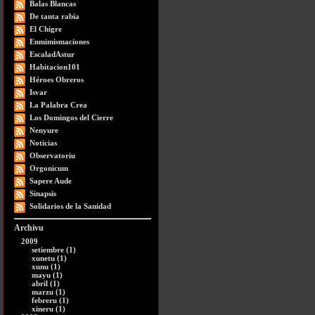
Balas Blancas
De tanta rabia
El Chigre
Enmimismaciones
EscaladAstur
Habitacion101
Héroes Obreros
Isvar
La Palabra Crea
Los Domingos del Cierre
Nenyure
Noticias
Observatoriu
Orgonicum
Sapere Aude
Sinapsis
Solidarios de la Sanidad
Archivu
2009
setiembre (1)
xunetu (1)
xunu (1)
mayu (1)
abril (1)
marzu (1)
febreru (1)
xineru (1)