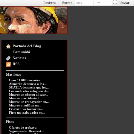
Rexistru
Entrar
Portada del Blog
Comunidá
Noticies
RSS
Mas lleíos
Unos 11.000 docentes...
Alimerka denuncia a los...
SUATEA denuncia que los...
Los sindicatos refuguen el...
Muerre un obreru al caer...
Muerre n'accidente l...
Muerre un trabayador en...
Muerre atrulláun un...
Friovivo va tornar m...
Firíu un trabayador en...
Fixos
Ofertes de trabayu
Seguimientu: Desmant...