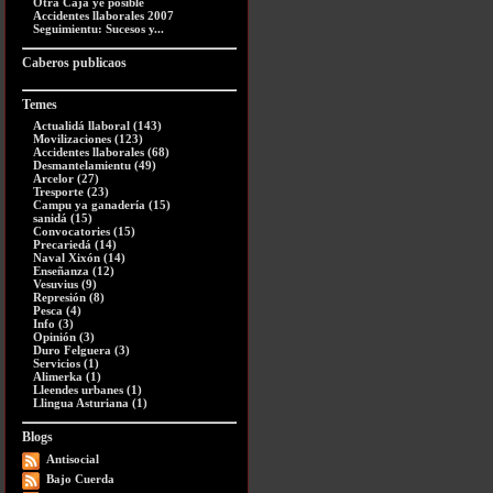
Otra Caja ye posible
Accidentes llaborales 2007
Seguimientu: Sucesos y...
Caberos publicaos
Temes
Actualidá llaboral (143)
Movilizaciones (123)
Accidentes llaborales (68)
Desmantelamientu (49)
Arcelor (27)
Tresporte (23)
Campu ya ganadería (15)
sanidá (15)
Convocatories (15)
Precariedá (14)
Naval Xixón (14)
Enseñanza (12)
Vesuvius (9)
Represión (8)
Pesca (4)
Info (3)
Opinión (3)
Duro Felguera (3)
Servicios (1)
Alimerka (1)
Lleendes urbanes (1)
Llingua Asturiana (1)
Blogs
Antisocial
Bajo Cuerda