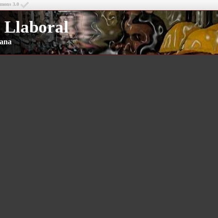
mmons 3.0
 Llaboral
riana