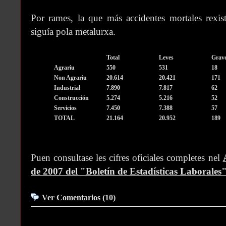
Por rames, la que más accidentes mortales rexist
siguía pola metalurxa.
Total
Leves
Grav
Agrariu
550
531
18
Non Agrariu
20.614
20.421
171
Industrial
7.890
7.817
62
Construcción
5.274
5.216
52
Servicios
7.450
7.388
57
TOTAL
21.164
20.952
189
Puen consultase les cifres oficiales completes nel
de 2007 del "Boletín de Estadísticas Laborales
Ver Comentarios (10)