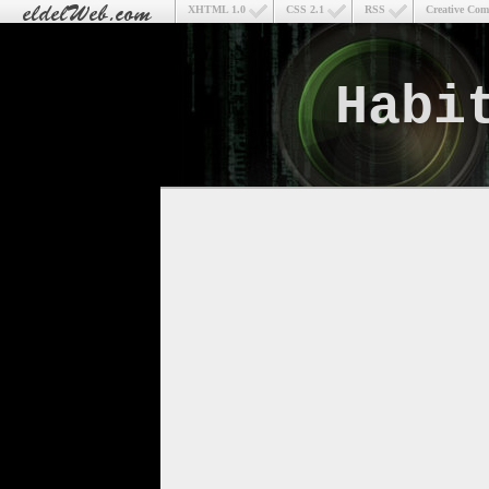
XHTML 1.0
CSS 2.1
RSS
Creative Co
Habi