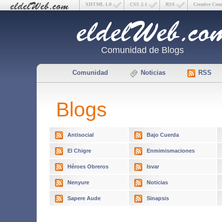
XHTML 1.0
CSS 2.1
RSS
Creative Co
Comunidad de Blogs
Comunidad
Noticias
RSS
Blogs
Antisocial
Bajo Cuerda
El Chigre
Enmimismaciones
Héroes Obreros
Isvar
Nenyure
Noticias
Sapere Aude
Sinapsis