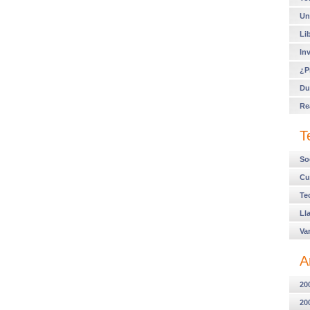
Un
Li
In
¿P
Du
Re
T
So
Cu
Te
Ll
Va
A
20
20