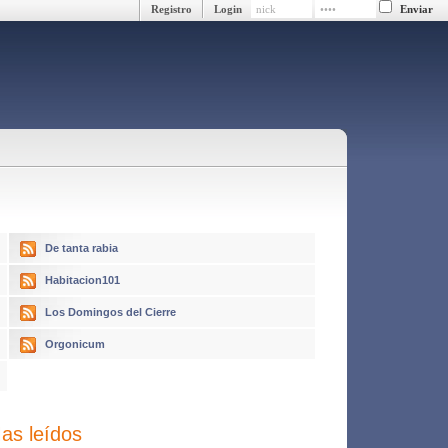
Registro
Login
De tanta rabia
Habitacion101
Los Domingos del Cierre
Orgonicum
as leídos