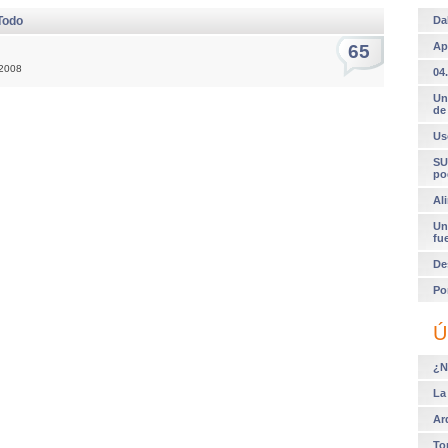
Todo
Da
Ap
65
 2008
04.
Un
de
Us
SU
po
Al
Un
fu
De
Po
Ú
¿N
La
Ar
To