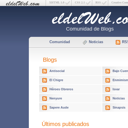
XHTML 1.0
CSS 2.1
RSS
Creative Co
Comunidad de Blogs
Comunidad
Noticias
RS
Blogs
Antisocial
Bajo Cuer
El Chigre
Enmimism
Héroes Obreros
Isvar
Nenyure
Noticias
Sapere Aude
Sinapsis
Últimos publicados