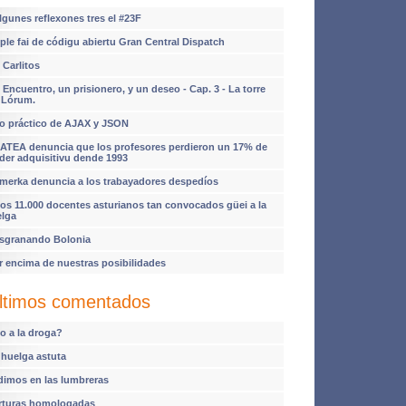
lgunes reflexones tres el #23F
ple fai de códigu abiertu Gran Central Dispatch
 Carlitos
 Encuentro, un prisionero, y un deseo - Cap. 3 - La torre
 Lórum.
o práctico de AJAX y JSON
ATEA denuncia que los profesores perdieron un 17% de
der adquisitivu dende 1993
imerka denuncia a los trabayadores despedíos
os 11.000 docentes asturianos tan convocados güei a la
elga
sgranando Bolonia
r encima de nuestras posibilidades
ltimos comentados
o a la droga?
 huelga astuta
dimos en las lumbreras
rturas homologadas