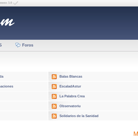
mmons 3.0
S
Foros
da
Balas Blancas
aciones
EscaladAstur
La Palabra Crea
Observatoriu
Solidarios de la Sanidad
M