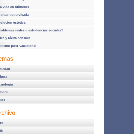
a vida en números
bertad supervisada
volución estética
roblemas reales o estridencias sociales?
lce y tácita censura
alismo post-vacacional
emas
ciedad
ltura
cnología
aboral
rios
rchivo
09
08