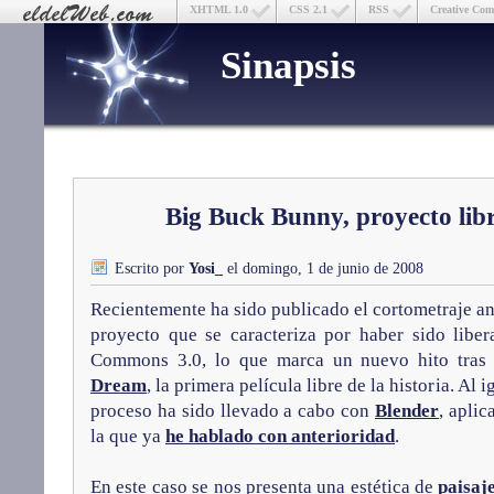
XHTML 1.0
CSS 2.1
RSS
Creative Co
Sinapsis
Big Buck Bunny, proyecto lib
Escrito por
Yosi_
el domingo, 1 de junio de 2008
Recientemente ha sido publicado el cortometraje 
proyecto que se caracteriza por haber sido liber
Commons 3.0, lo que marca un nuevo hito tras
Dream
, la primera película libre de la historia. Al 
proceso ha sido llevado a cabo con
Blender
, aplic
la que ya
he hablado con anterioridad
.
En este caso se nos presenta una estética de
paisaj