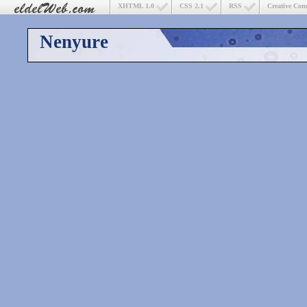
XHTML 1.0
CSS 2.1
RSS
Creative Co
Nenyure