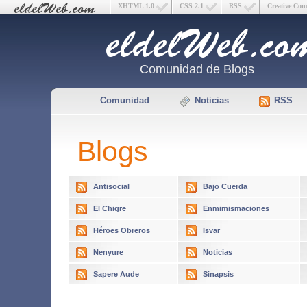
XHTML 1.0
CSS 2.1
RSS
Creative Co
Comunidad de Blogs
Comunidad
Noticias
RSS
Blogs
Antisocial
Bajo Cuerda
El Chigre
Enmimismaciones
Héroes Obreros
Isvar
Nenyure
Noticias
Sapere Aude
Sinapsis