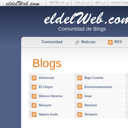
XHTML 1.0
CSS 2.1
RSS
Creative Co
Comunidad de Blogs
Comunidad
Noticias
RSS
Blogs
Antisocial
Bajo Cuerda
El Chigre
Enmimismaciones
Héroes Obreros
Isvar
Nenyure
Noticias
Sapere Aude
Sinapsis