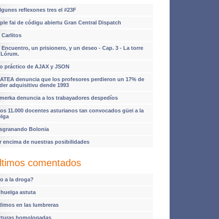
lgunes reflexones tres el #23F
ple fai de códigu abiertu Gran Central Dispatch
 Carlitos
 Encuentro, un prisionero, y un deseo - Cap. 3 - La torre
 Lórum.
o práctico de AJAX y JSON
ATEA denuncia que los profesores perdieron un 17% de
der adquisitivu dende 1993
imerka denuncia a los trabayadores despedíos
os 11.000 docentes asturianos tan convocados güei a la
elga
sgranando Bolonia
r encima de nuestras posibilidades
ltimos comentados
o a la droga?
 huelga astuta
dimos en las lumbreras
rturas homologadas