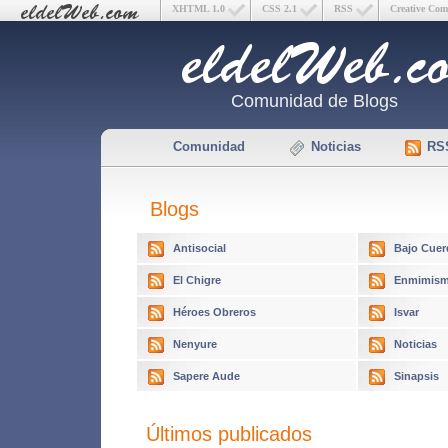
XHTML 1.0
CSS 2.1
RSS
Creative Co
Comunidad de Blogs
Comunidad
Noticias
RS
Blogs
Antisocial
Bajo Cuer
El Chigre
Enmimism
Héroes Obreros
Isvar
Nenyure
Noticias
Sapere Aude
Sinapsis
Últimos publicados