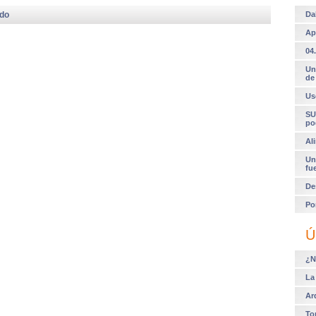
odo
Da
Ap
04.
Un
de
Us
SU
po
Al
Un
fu
De
Po
Ú
¿N
La
Ar
To