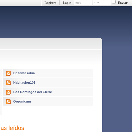
Registro
Login
De tanta rabia
Habitacion101
Los Domingos del Cierre
Orgonicum
as leídos