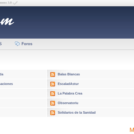
mmons 3.0
S
Foros
da
Balas Blancas
aciones
EscaladAstur
La Palabra Crea
Observatoriu
Solidarios de la Sanidad
M