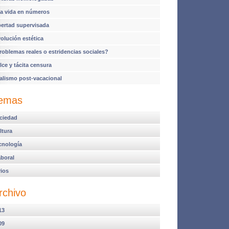
a vida en números
bertad supervisada
volución estética
roblemas reales o estridencias sociales?
lce y tácita censura
alismo post-vacacional
emas
ciedad
ltura
cnología
aboral
rios
rchivo
13
09