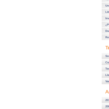
Un
Li
In
¿P
Du
Re
T
So
Cu
Te
Ll
Va
A
20
20