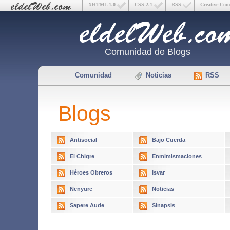
XHTML 1.0
CSS 2.1
RSS
Creative Co
Comunidad de Blogs
Comunidad
Noticias
RSS
Blogs
Antisocial
Bajo Cuerda
El Chigre
Enmimismaciones
Héroes Obreros
Isvar
Nenyure
Noticias
Sapere Aude
Sinapsis