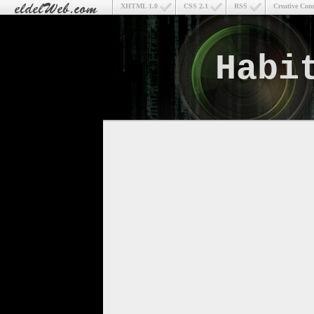
XHTML 1.0
CSS 2.1
RSS
Creative Co
Habi