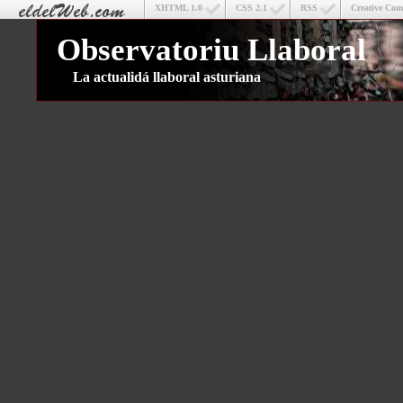
XHTML 1.0
CSS 2.1
RSS
Creative Co
Observatoriu Llaboral
La actualidá llaboral asturiana