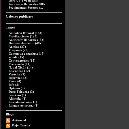
Otra Caja ye posible
Accidentes llaborales 2007
Seguimientu: Sucesos y...
Caberos publicaos
Temes
Actualidá llaboral (143)
Movilizaciones (123)
Accidentes llaborales (68)
Desmantelamientu (49)
Arcelor (27)
Tresporte (23)
Campu ya ganadería (15)
sanidá (15)
Convocatories (15)
Precariedá (14)
Naval Xixón (14)
Enseñanza (12)
Vesuvius (9)
Represión (8)
Pesca (4)
Info (3)
Opinión (3)
Duro Felguera (3)
Servicios (1)
Alimerka (1)
Lleendes urbanes (1)
Llingua Asturiana (1)
Blogs
Antisocial
Bajo Cuerda