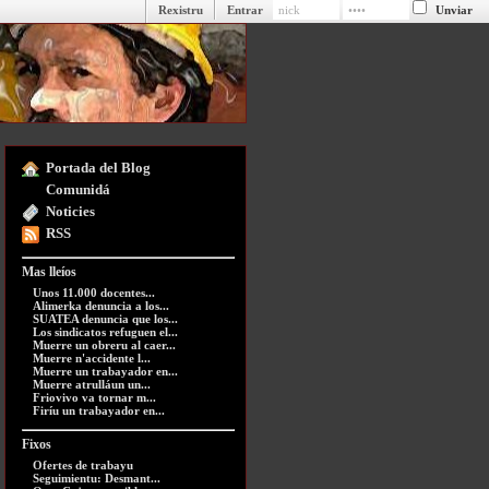
Rexistru
Entrar
Portada del Blog
Comunidá
Noticies
RSS
Mas lleíos
Unos 11.000 docentes...
Alimerka denuncia a los...
SUATEA denuncia que los...
Los sindicatos refuguen el...
Muerre un obreru al caer...
Muerre n'accidente l...
Muerre un trabayador en...
Muerre atrulláun un...
Friovivo va tornar m...
Firíu un trabayador en...
Fixos
Ofertes de trabayu
Seguimientu: Desmant...