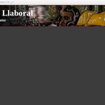
mmons 3.0
 Llaboral
riana