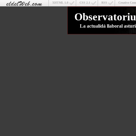
XHTML 1.0
CSS 2.1
RSS
Creative Co
Observatoriu
La actualidá llaboral astu