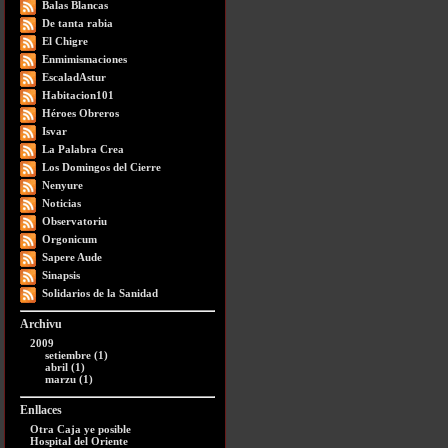
Balas Blancas
De tanta rabia
El Chigre
Enmimismaciones
EscaladAstur
Habitacion101
Héroes Obreros
Isvar
La Palabra Crea
Los Domingos del Cierre
Nenyure
Noticias
Observatoriu
Orgonicum
Sapere Aude
Sinapsis
Solidarios de la Sanidad
Archivu
2009
setiembre (1)
abril (1)
marzu (1)
Enllaces
Otra Caja ye posible
Hospital del Oriente