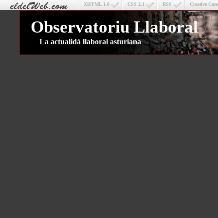
XHTML 1.0
CSS 2.1
RSS
Creative Co
Observatoriu Llaboral
La actualidá llaboral asturiana