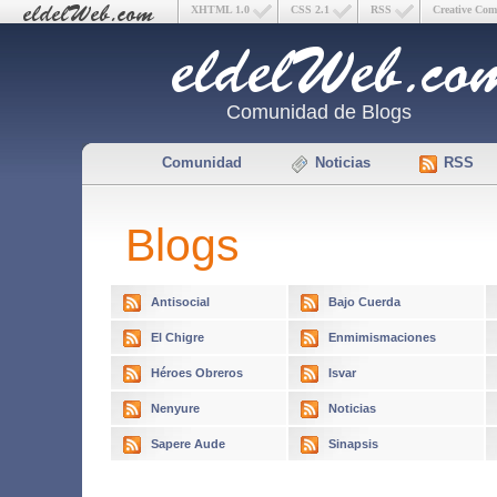
XHTML 1.0
CSS 2.1
RSS
Creative Co
Comunidad de Blogs
Comunidad
Noticias
RSS
Blogs
Antisocial
Bajo Cuerda
El Chigre
Enmimismaciones
Héroes Obreros
Isvar
Nenyure
Noticias
Sapere Aude
Sinapsis