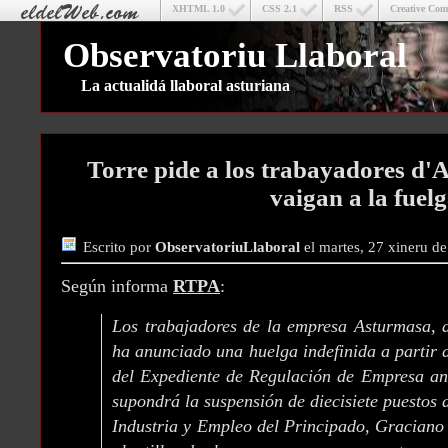
XHTML 1.0
CSS 2.1
RSS
Creative Co
Observatoriu Llaboral
La actualidá llaboral asturiana
Torre pide a los trabayadores d
vaigan a la fuel
Escrito por
ObservatoriuLlaboral
el martes, 27 xineru d
Según informa
RTPA
:
Los trabajadores de la empresa Asturmasa, a
ha anunciado una huelga indefinida a partir
del Expediente de Regulación de Empresa an
supondrá la suspensión de diecisiete puestos 
Industria y Empleo del Principado, Graciano 