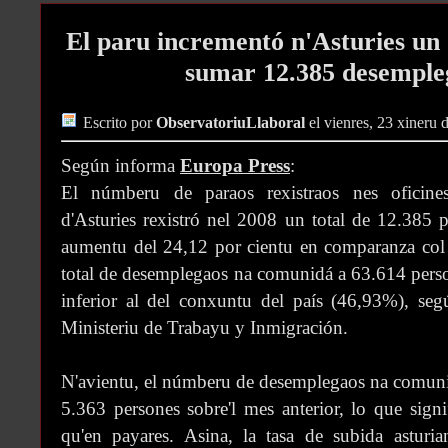
El paru incrementó n'Asturies un 
sumar 12.385 desemple
Escrito por
ObservatoriuLlaboral
el vienres, 23 xineru 
Según informa
Europa Press
:
El númberu de paraos rexistraos nes oficine
d'Asturies rexistró nel 2008 un total de 12.385
aumentu del 24,12 por cientu en comparanza col añ
total de desemplegaos na comunidá a 63.614 perso
inferior al del conxuntu del país (46,93%), seg
Ministeriu de Trabayu y Inmigración.
N'avientu, el númberu de desemplegaos na comuni
5.363 persones sobre'l mes anterior, lo que sign
qu'en payares. Asina, la tasa de subida asturia