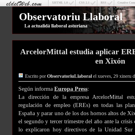
XHTML 1.0
CSS 2.1
RSS
Creative Co
Observatoriu Llaboral
La actualidá llaboral asturiana
ArcelorMittal estudia aplicar ER
en Xixón
Escrito por
ObservatoriuLlaboral
el xueves, 29 xineru 
Según informa
Europa Press
:
La dirección de la empresa ArcelorMittal estu
regulación de empleo (EREs) en todas las plan
España y parar uno de los dos hornos altos de Xi
el segundo y tercer trimestre del año ante la crisis
lo explicaron hoy directivos de la Unidad Sur