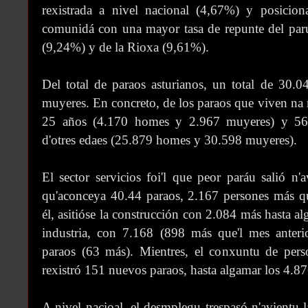
rexistrada a nivel nacional (4,67%) y posicion
comunidá con una mayor tasa de repunte del paru
(9,24%) y de la Rioxa (9,61%).
Del total de paraos asturianos, un total de 30
muyeres. En concreto, de los paraos que viven na
25 años (4.170 homes y 2.967 muyeres) y 56.
d'otres edaes (25.879 homes y 30.598 muyeres).
El sector servicios foi'l que peor paráu salió n'
qu'aconceya 40.44 paraos, 2.167 persones más qu
él, asitióse la construcción con 2.084 más hasta a
industria, con 7.168 (898 más que'l mes anterio
paraos (63 más). Mientres, el conxuntu de pers
rexistró 151 nuevos paraos, hasta algamar los 4.87
A nivel nacioal, el desmplegu trespasó n'avientu l