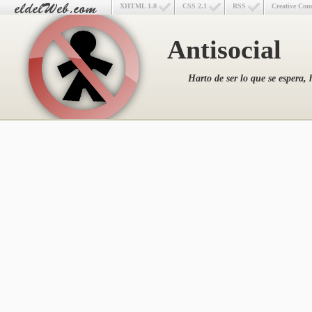
XHTML 1.0
CSS 2.1
RSS
Creative Co
Antisocial
Harto de ser lo que se espera, 