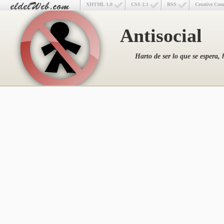
XHTML 1.0
CSS 2.1
RSS
Creative Co
Antisocial
Harto de ser lo que se espera, 