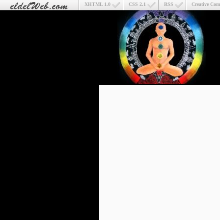
XHTML 1.0
CSS 2.1
RSS
Creative Co