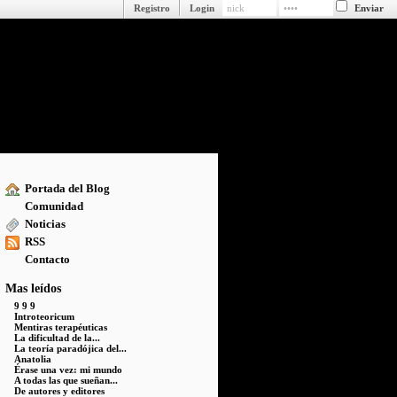
Registro
Login
Portada del Blog
Comunidad
Noticias
RSS
Contacto
Mas leídos
9 9 9
Introteoricum
Mentiras terapéuticas
La dificultad de la...
La teoría paradójica del...
Anatolia
Érase una vez: mi mundo
A todas las que sueñan...
De autores y editores