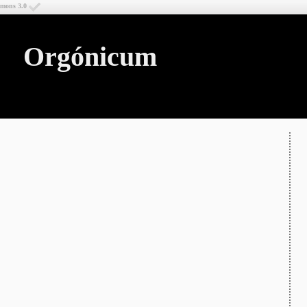
mmons 3.0
Orgónicum