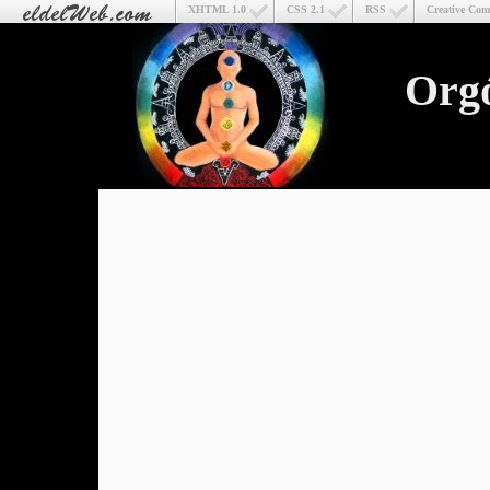
XHTML 1.0
CSS 2.1
RSS
Creative Co
Org