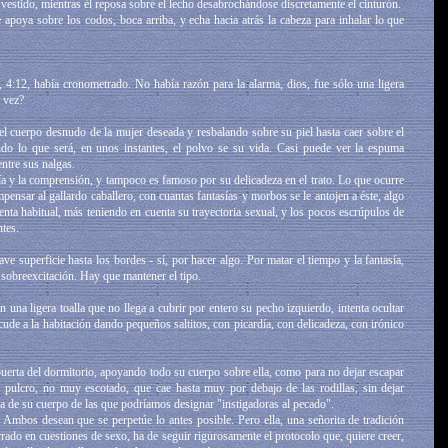
l vestido, mientras él reposa sobre el lecho desabrochándose discretamente el cinturón.
e apoya sobre los codos, boca arriba, y echa hacia atrás la cabeza para inhalar lo que
4:12, había cronometrado. No había razón para la alarma, dios, fue sólo una ligera
 vez?
 el cuerpo desnudo de la mujer deseada y resbalando sobre su piel hasta caer sobre el
ndo lo que será, en unos instantes, el polvo se su vida. Casi puede ver la espuma
entre sus nalgas.
 y la comprensión, y tampoco es famoso por su delicadeza en el trato. Lo que ocurre
pensar al gallardo caballero, con cuantas fantasías y morbos se le antojen a éste, algo
nta habitual, más teniendo en cuenta su trayectoria sexual, y los pocos escrúpulos de
tes.
e superficie hasta los bordes - sí, por hacer algo. Por matar el tiempo y la fantasía,
obreexcitación. Hay que mantener el tipo.
n una ligera toalla que no llega a cubrir por entero su pecho izquierdo, intenta ocultar
ude a la habitación dando pequeños saltitos, con picardía, con delicadeza, con irónico
a puerta del dormitorio, apoyando todo su cuerpo sobre ella, como para no dejar escapar
, pulcro, no muy escotado, que cae hasta muy por debajo de las rodillas, sin dejar
na de su cuerpo de las que podríamos designar "instigadoras al pecado".
Ambos desean que se perpetúe lo antes posible. Pero ella, una señorita de tradición
errado en cuestiones de sexo, ha de seguir rigurosamente el protocolo que, quiere creer,