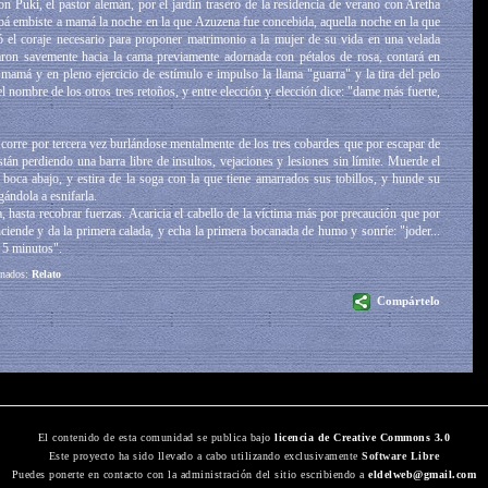
n Puki, el pastor alemán, por el jardín trasero de la residencia de verano con Aretha
pá embiste a mamá la noche en la que Azuzena fue concebida, aquella noche en la que
ió el coraje necesario para proponer matrimonio a la mujer de su vida en una velada
izaron savemente hacia la cama previamente adornada con pétalos de rosa, contará en
a mamá y en pleno ejercicio de estímulo e impulso la llama "guarra" y la tira del pelo
 nombre de los otros tres retoños, y entre elección y elección dice: "dame más fuerte,
 corre por tercera vez burlándose mentalmente de los tres cobardes que por escapar de
tán perdiendo una barra libre de insultos, vejaciones y lesiones sin límite. Muerde el
boca abajo, y estira de la soga con la que tiene amarrados sus tobillos, y hunde su
ándola a esnifarla.
, hasta recobrar fuerzas. Acaricia el cabello de la víctima más por precaución que por
ciende y da la primera calada, y echa la primera bocanada de humo y sonríe: "joder...
e 5 minutos".
onados:
Relato
Compártelo
El contenido de esta comunidad se publica bajo
licencia de Creative Commons 3.0
Este proyecto ha sido llevado a cabo utilizando exclusivamente
Software Libre
Puedes ponerte en contacto con la administración del sitio escribiendo a
eldelweb@gmail.com