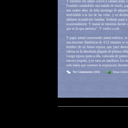
Y mientras los niños corren a cámara lenta co
Franklin cantándoles una balada de fondo, pa
tras cuatro años de feliz noviazgo él adquir
inolvidable a la luz de las velas, y se desl
adelante la tradición familiar. Embiste papá 
ocasionalmente. Y mamá ríe mientras decide el
que es lo que merezco". Y vuelve a reír.
Y papá, mitad consternado mitad eufórico, se
una inocente flatulencia de 4:12 minutos se es
hombro de su futura esposa, que yace ahora 
cabeza en la almohada plagada de pintura oblig
Luego reposa junto a ella, colocada de pintura
sincero respeto, y se saca un marlboro. Lo en
sólo había que contener la respiración durant
Ver Comentarios (163)
Temas relaci