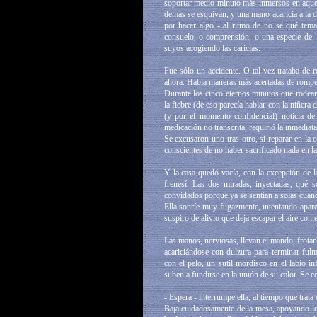
soportar medio minuto más inmersos en aquel
demás se esquivan, y una mano acaricia a la d
por hacer algo - al ritmo de no sé qué tem
consuelo, o comprensión, o una especie de "n
suyos acogiendo las caricias.
Fue sólo un accidente. O tal vez trataba de 
ahora. Había maneras más acertadas de romper 
Durante los cinco eternos minutos que rodean
la fiebre (de eso parecía hablar con la niñera
(y por el momento confidencial) noticia de
medicación no transcrita, requirió la inmediata 
Se excusaron uno tras otro, si reparar en la
conscientes de no haber sacrificado nada en l
Y la casa quedó vacía, con la excepción de 
frenesí. Las dos miradas, inyectadas, qué s
convidados porque ya se sentían a solas cua
Ella sonríe muy fugazmente, intentando aparen
suspiro de alivio que deja escapar el aire con
Las manos, nerviosas, llevan el mando, frota
acariciándose con dulzura para terminar ful
con el pelo, un sutil mordisco en el labio in
suben a fundirse en la unión de su calor. Se co
- Espera - interrumpe ella, al tiempo que tra
Baja cuidadosamente de la mesa, apoyando los 