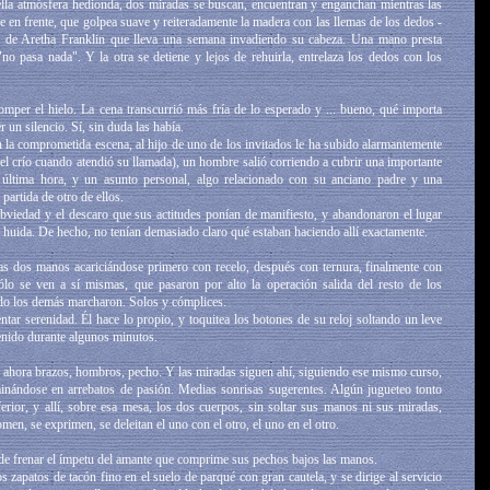
la atmósfera hedionda, dos miradas se buscan, encuentran y enganchan mientras las
e en frente, que golpea suave y reiteradamente la madera con las llemas de los dedos -
a de Aretha Franklin que lleva una semana invadiendo su cabeza. Una mano presta
o pasa nada". Y la otra se detiene y lejos de rehuirla, entrelaza los dedos con los
romper el hielo. La cena transcurrió más fría de lo esperado y ... bueno, qué importa
un silencio. Sí, sin duda las había.
 la comprometida escena, al hijo de uno de los invitados le ha subido alarmantemente
 del crío cuando atendió su llamada), un hombre salió corriendo a cubrir una importante
 última hora, y un asunto personal, algo relacionado con su anciano padre y una
partida de otro de ellos.
 obviedad y el descaro que sus actitudes ponían de manifiesto, y abandonaron el lugar
a huida. De hecho, no tenían demasiado claro qué estaban haciendo allí exactamente.
las dos manos acariciándose primero con recelo, después con ternura, finalmente con
ólo se ven a sí mismas, que pasaron por alto la operación salida del resto de los
ndo los demás marcharon. Solos y cómplices.
tar serenidad. Él hace lo propio, y toquitea los botones de su reloj soltando un leve
tenido durante algunos minutos.
n ahora brazos, hombros, pecho. Y las miradas siguen ahí, siguiendo ese mismo curso,
minándose en arrebatos de pasión. Medias sonrisas sugerentes. Algún jugueteo tonto
ferior, y allí, sobre esa mesa, los dos cuerpos, sin soltar sus manos ni sus miradas,
men, se exprimen, se deleitan el uno con el otro, el uno en el otro.
ta de frenar el ímpetu del amante que comprime sus pechos bajos las manos.
zapatos de tacón fino en el suelo de parqué con gran cautela, y se dirige al servicio