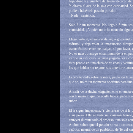
bajándose la cremallera del lateral derecho de
Y olfatea el aire de la sala con curiosidad. S
pudiera habérsele pasado por alto.
- Nada - sentencia.
Sólo fue un momento. No llegó a 5 minutos, 
ventosidad. ¿A quién no le ha ocurrido alguna
Llega hasta él, el sonido del agua golpeando
mármol, y deja volar la imaginación dibuja
escurriéndose entre sus nalgas, sí, por favor, 
No es nuestro amigo el summum de la empatía
es que en este caso, la dama juzgada, va a com
muy propio en una chica de su edad y vestime
los que hablan sin reparos sus anteriores aman
Espera tendido sobre la mesa, palpando la suav
que no, no es un momento oportuno para una s
Al salir de la ducha, elegantemente envuelta e
con la mano lo que no oculta bajo el paño y ac
rubor.
Él la sigue, impaciente. Y cierra tras de sí l
a su presa. Ella se viste un camisón blanco
entrever durante todo el proceso, una sóla zo
Ambos saben que el pecado se va a cometer. 
católica, natural de un pueblecito de Teruel c