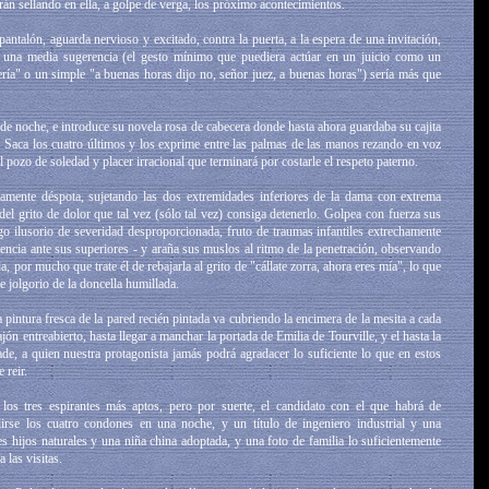
rán sellando en ella, a golpe de verga, los próximo acontecimientos.
antalón, aguarda nervioso y excitado, contra la puerta, a la espera de una invitación,
on una media sugerencia (el gesto mínimo que puediera actúar en un juicio como un
ría" o un simple "a buenas horas dijo no, señor juez, a buenas horas") sería más que
 de noche, e introduce su novela rosa de cabecera donde hasta ahora guardaba su cajita
 Saca los cuatro últimos y los exprime entre las palmas de las manos rezando en voz
l pozo de soledad y placer irracional que terminará por costarle el respeto paterno.
mente déspota, sujetando las dos extremidades inferiores de la dama con extrema
del grito de dolor que tal vez (sólo tal vez) consiga detenerlo. Golpea con fuerza sus
igo ilusorio de severidad desproporcionada, fruto de traumas infantiles extrechamente
encia ante sus superiores - y araña sus muslos al ritmo de la penetración, observando
a, por mucho que trate él de rebajarla al grito de "cállate zorra, ahora eres mía", lo que
e jolgorio de la doncella humillada.
a pintura fresca de la pared recién pintada va cubriendo la encimera de la mesita a cada
ón entreabierto, hasta llegar a manchar la portada de Emilia de Tourville, y el hasta la
, a quien nuestra protagonista jamás podrá agradacer lo suficiente lo que en estos
 reir.
os tres espirantes más aptos, pero por suerte, el candidato con el que habrá de
irse los cuatro condones en una noche, y un título de ingeniero industrial y una
es hijos naturales y una niña china adoptada, y una foto de familia lo suficientemente
 las visitas.