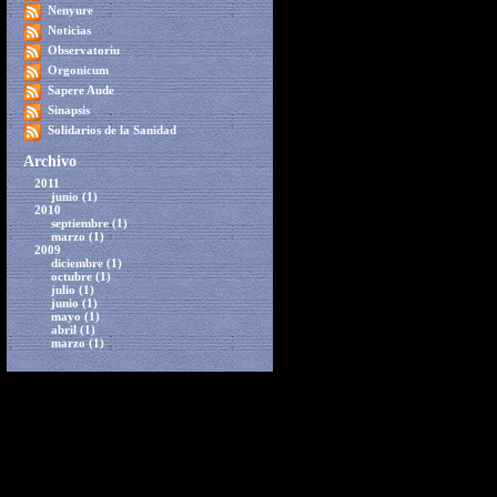
Nenyure
Noticias
Observatoriu
Orgonicum
Sapere Aude
Sinapsis
Solidarios de la Sanidad
Archivo
2011
junio (1)
2010
septiembre (1)
marzo (1)
2009
diciembre (1)
octubre (1)
julio (1)
junio (1)
mayo (1)
abril (1)
marzo (1)