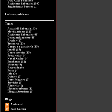
Otra Caja ye posible
Accidentes llaborales 2007
Seguimientu: Sucesos y...
Caberos publicaos
Temes
Actualidá llaboral (143)
Movilizaciones (123)
Accidentes llaborales (68)
Desmantelamientu (49)
Arcelor (27)
Tresporte (23)
Campu ya ganadería (15)
sanidá (15)
Convocatories (15)
Precariedá (14)
Naval Xixón (14)
Enseñanza (12)
Vesuvius (9)
Represión (8)
Pesca (4)
Info (3)
Opinión (3)
Duro Felguera (3)
Servicios (1)
Alimerka (1)
Lleendes urbanes (1)
Llingua Asturiana (1)
Blogs
Antisocial
Bajo Cuerda