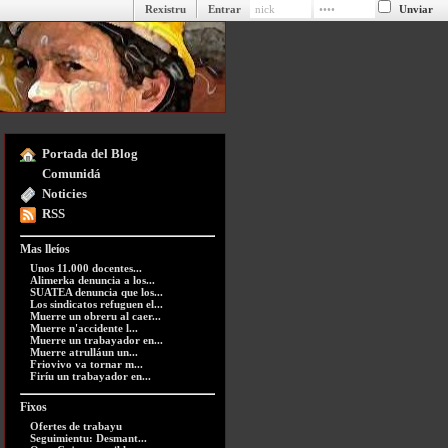
Rexistru
Entrar
Portada del Blog
Comunidá
Noticies
RSS
Mas lleíos
Unos 11.000 docentes...
Alimerka denuncia a los...
SUATEA denuncia que los...
Los sindicatos refuguen el...
Muerre un obreru al caer...
Muerre n'accidente l...
Muerre un trabayador en...
Muerre atrulláun un...
Friovivo va tornar m...
Firíu un trabayador en...
Fixos
Ofertes de trabayu
Seguimientu: Desmant...