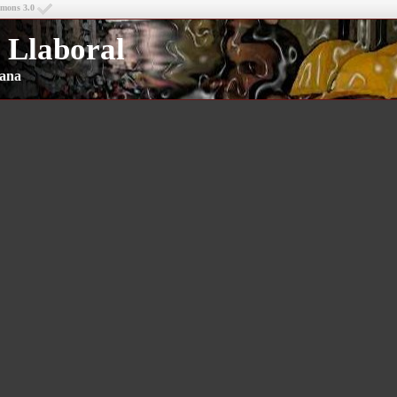
mmons 3.0
 Llaboral
riana