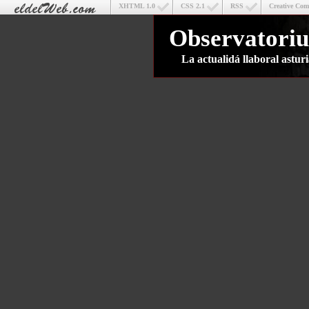
XHTML 1.0
CSS 2.1
RSS
Creative Co
Observatoriu
La actualidá llaboral astu