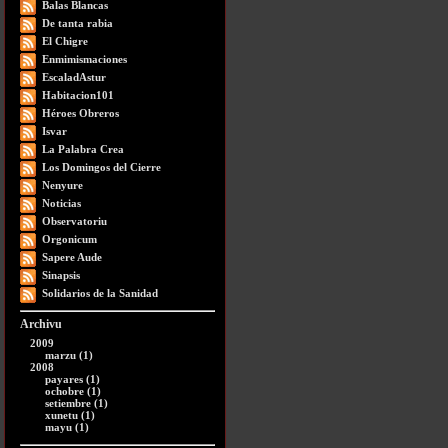
Balas Blancas
De tanta rabia
El Chigre
Enmimismaciones
EscaladAstur
Habitacion101
Héroes Obreros
Isvar
La Palabra Crea
Los Domingos del Cierre
Nenyure
Noticias
Observatoriu
Orgonicum
Sapere Aude
Sinapsis
Solidarios de la Sanidad
Archivu
2009
marzu (1)
2008
payares (1)
ochobre (1)
setiembre (1)
xunetu (1)
mayu (1)