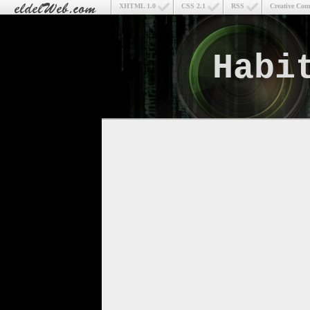
XHTML 1.0
CSS 2.1
RSS
Creative Co
Habi