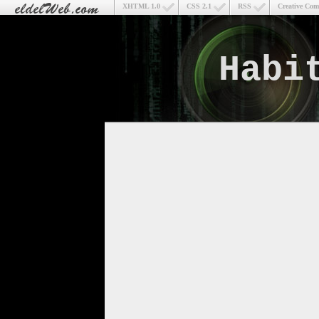
XHTML 1.0
CSS 2.1
RSS
Creative Co
Habi