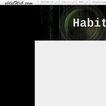
XHTML 1.0
CSS 2.1
RSS
Creative Co
Habi