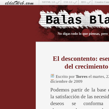
XHTML 1.0
CSS 2.1
RSS
Creative Co
Balas Bl
No digas todo lo que piensas, pero
El descontento: ese
del crecimiento
Escrito por
Torres
el martes, 2
diciembre de 2009
Podemos partir de la base 
la satisfacción de las necesi
deseos se conforma