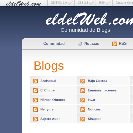
XHTML 1.0
CSS 2.1
RSS
Creative Co
Comunidad de Blogs
Comunidad
Noticias
RSS
Blogs
Antisocial
Bajo Cuerda
El Chigre
Enmimismaciones
Héroes Obreros
Isvar
Nenyure
Noticias
Sapere Aude
Sinapsis