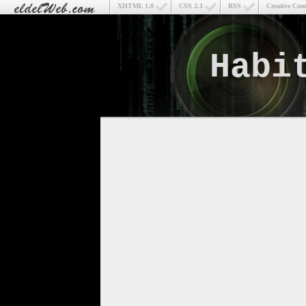
XHTML 1.0
CSS 2.1
RSS
Creative Co
Habi