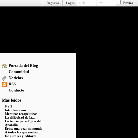
Registro
Login
Portada del Blog
Comunidad
Noticias
RSS
Contacto
Mas leídos
9 9 9
Introteoricum
Mentiras terapéuticas
La dificultad de la...
La teoría paradójica del...
Anatolia
Érase una vez: mi mundo
A todas las que sueñan...
De autores y editores