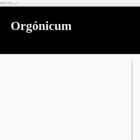
mmons 3.0
Orgónicum