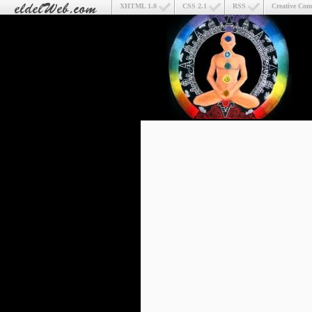
XHTML 1.0
CSS 2.1
RSS
Creative Co