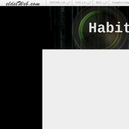
XHTML 1.0
CSS 2.1
RSS
Creative Co
Habi