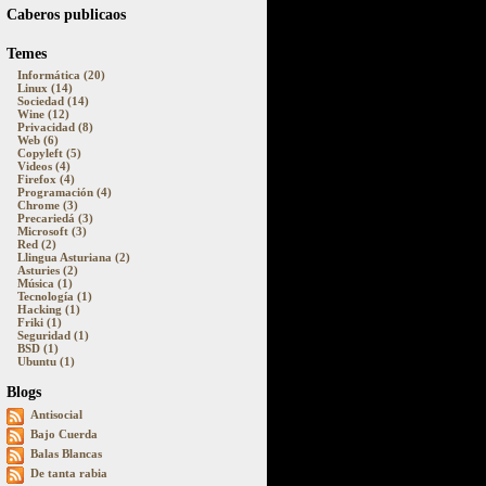
Caberos publicaos
Temes
Informática (20)
Linux (14)
Sociedad (14)
Wine (12)
Privacidad (8)
Web (6)
Copyleft (5)
Videos (4)
Firefox (4)
Programación (4)
Chrome (3)
Precariedá (3)
Microsoft (3)
Red (2)
Llingua Asturiana (2)
Asturies (2)
Música (1)
Tecnología (1)
Hacking (1)
Friki (1)
Seguridad (1)
BSD (1)
Ubuntu (1)
Blogs
Antisocial
Bajo Cuerda
Balas Blancas
De tanta rabia