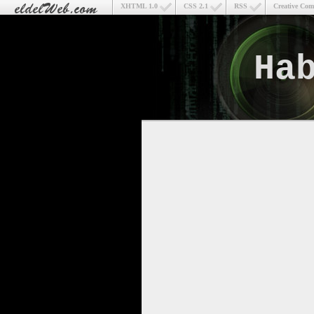
XHTML 1.0
CSS 2.1
RSS
Creative Co
Ha