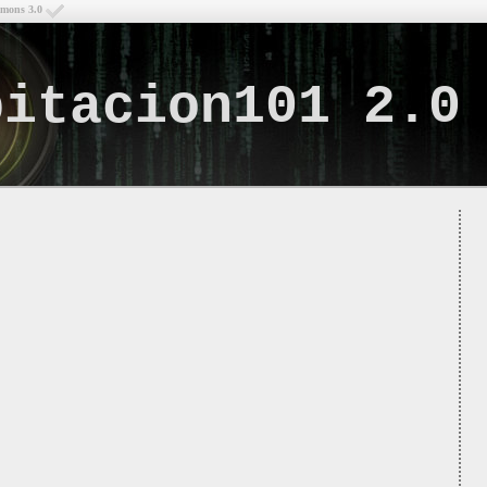
mmons 3.0
bitacion101 2.0
Lo q