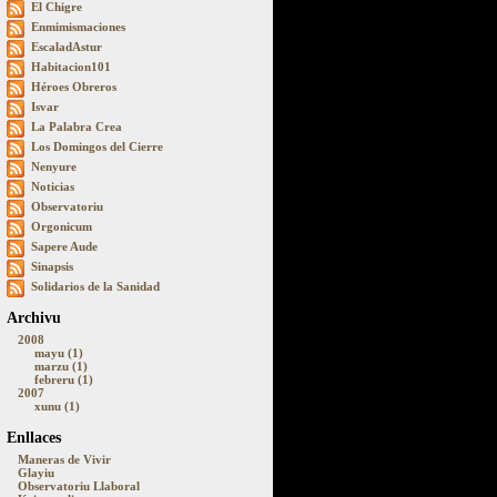
El Chigre
Enmimismaciones
EscaladAstur
Habitacion101
Héroes Obreros
Isvar
La Palabra Crea
Los Domingos del Cierre
Nenyure
Noticias
Observatoriu
Orgonicum
Sapere Aude
Sinapsis
Solidarios de la Sanidad
Archivu
2008
mayu (1)
marzu (1)
febreru (1)
2007
xunu (1)
Enllaces
Maneras de Vivir
Glayiu
Observatoriu Llaboral