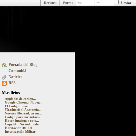
Rexistru
Entrar
Portada del Blog
ue pasa detrás y delantre la pantalla
Comunidá
Noticies
RSS
Mas lleíos
Apple fai de códigu...
Google Chrome: Naveg...
El Código Linux
[Traducción] Anatomía...
Nuestra libertad, en sus...
Código para incrustar...
Hacer funcionar exte...
Copyleft: No todo vale
Habitacion101 2.0
Investigación Militar